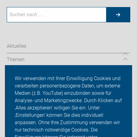
Aktuelles
Themen
ADFC in Garbsen und Seelze
Wir verwenden mit Ihrer Einwilligung Cookies und
verarbeiten personenbezogene Daten, um externe
Radtouren
Medien (z.B. YouTube) einzubinden sowie für
Über uns
Analyse- und Marketingzwecke. Durch Klicken auf
‚Alles akzeptieren‘ willigen Sie ein. Unter
Sei dabei
‚Einstellungen‘ können Sie dies individuell
anpassen. Ohne Ihre Zustimmung verwenden wir
Login
nur technisch notwendige Cookies. Die