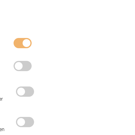
er
den