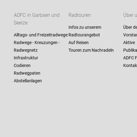
ADFC in Garbsen und
Radtouren
Über 
Seelze
Infos zu unserem
Über d
Alltags- und Freizeitradwege
Radtourangebot
Vorsta
Radwege - Kreuzungen -
Auf Reisen
Aktive
Radwegnetz
Touren zum Nachradeln
Publik
Infrastruktur
ADFC F
Codieren
Kontak
Radwegpaten
Abstellanlagen