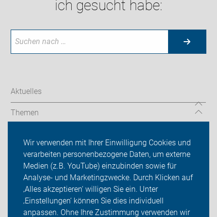
ich gesucht habe:
Aktuelles
Themen
ADFC in Garbsen und Seelze
Wir verwenden mit Ihrer Einwilligung Cookies und
verarbeiten personenbezogene Daten, um externe
Radtouren
Medien (z.B. YouTube) einzubinden sowie für
Über uns
Analyse- und Marketingzwecke. Durch Klicken auf
‚Alles akzeptieren‘ willigen Sie ein. Unter
Sei dabei
‚Einstellungen‘ können Sie dies individuell
anpassen. Ohne Ihre Zustimmung verwenden wir